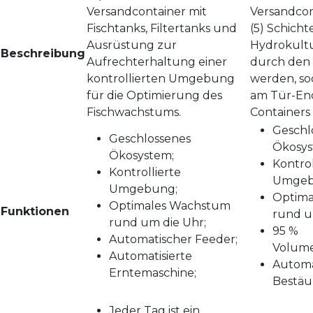
Versandcontainer mit
Versandcon
Fischtanks, Filtertanks und
(5) Schicht
Ausrüstung zur
Hydrokultu
Beschreibung
Aufrechterhaltung einer
durch den
kontrollierten Umgebung
werden, so
für die Optimierung des
am Tür-En
Fischwachstums.
Containers 
Geschl
Geschlossenes
Ökosys
Ökosystem;
Kontrol
Kontrollierte
Umgeb
Umgebung;
Optima
Optimales Wachstum
Funktionen
rund u
rund um die Uhr;
95 %
Automatischer Feeder;
Volum
Automatisierte
Automa
Erntemaschine;
Bestäu
Jeder Tag ist ein