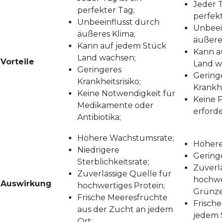
Jeder T
perfekter Tag;
perfekt
Unbeeinflusst durch
Unbeei
äußeres Klima;
äußere
Kann auf jedem Stück
Kann a
Land wachsen;
Vorteile
Land w
Geringeres
Gering
Krankheitsrisiko;
Krankhe
Keine Notwendigkeit für
Keine P
Medikamente oder
erforde
Antibiotika;
Höhere Wachstumsrate;
Höhere
Niedrigere
Geringe
Sterblichkeitsrate;
Zuverlä
Zuverlässige Quelle für
hochwe
Auswirkung
hochwertiges Protein;
Grünz
Frische Meeresfrüchte
Frisch
aus der Zucht an jedem
jedem 
Ort;