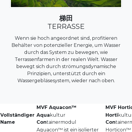
梯田
TERRASSE
Wenn sie hoch angeordnet sind, profitieren
Behälter von potenzieller Energie, um Wasser
durch das System zu bewegen, wie
Terrassenfarmen in der realen Welt. Wasser
bewegt sich durch strömungsdynamische
Prinzipien, unterstützt durch ein
Wassergebläsesystem, wieder nach oben.
MVF Aquacon™
MVF Hort
Vollständiger
Aqua
kultur
Horti
kultu
Name
Con
tainermodul
Con
tainer
Aquacon™ ist ein isolierter
Horticon™ is