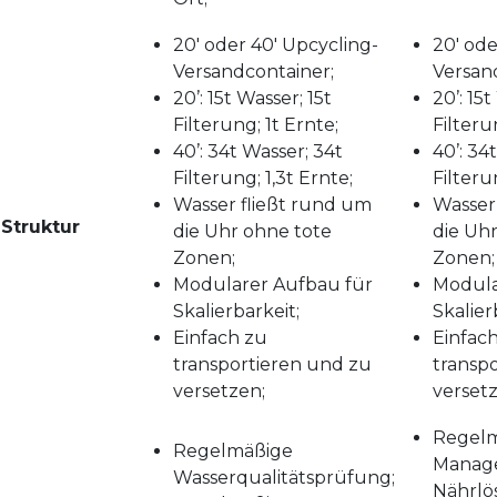
20' oder 40' Upcycling-
20' ode
Versandcontainer;
Versan
20’: 15t Wasser; 15t
20’: 15t
Filterung; 1t Ernte;
Filteru
40’: 34t Wasser; 34t
40’: 34
Filterung; 1,3t Ernte;
Filteru
Wasser fließt rund um
Wasser
Struktur
die Uhr ohne tote
die Uh
Zonen;
Zonen;
Modularer Aufbau für
Modula
Skalierbarkeit;
Skalier
Einfach zu
Einfac
transportieren und zu
transp
versetzen;
verset
Regelm
Regelmäßige
Manag
Wasserqualitätsprüfung;
Nährlö