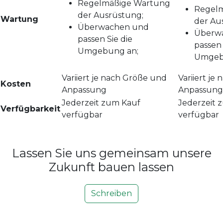
Regelmäßige Wartung
Regel
der Ausrüstung;
Wartung
der Au
Überwachen und
Überw
passen Sie die
passen 
Umgebung an;
Umgeb
Variiert je nach Größe und
Variiert je
Kosten
Anpassung
Anpassung
Jederzeit zum Kauf
Jederzeit 
Verfügbarkeit
verfügbar
verfügbar
Lassen Sie uns gemeinsam unsere
Zukunft bauen lassen
Schreiben